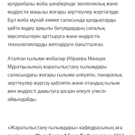
қолданбалы жоба шеңберінде экологиялық және
өндірістік маңызы жоғары зерттеулер жүргізілуде.
Бұл жоба мұнай-химия саласында қалдықтарды
қайта өңдеу арқылы битумдардың сапалық
көрсеткіштерін арттыруға және өндірістік
технологияларды жетілдіруге бағытталған.
Аталған ғылыми жобалар Ибраева Мәншук
Мұратқызының жаратылыстану ғылымдары
саласындағы жоғары ғылыми әлеуетін, пәнаралық
зерттеулер жүргізу қабілетін және отандық ғылым
мен өндірісті дамытуға қосқан елеулі үлесін
айқындайды.
«Жаратылыстану ғылымдары» кафедрасының аға