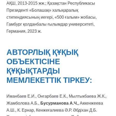
АҚШ, 2013-2015 жж.; Қазақстан Республикасы
Президенті «Болашақ» халықаралық
стипендиясының иегері, «500 ғалым» жобасы,
Гамбург қолданбалы ғылымдар университеті,
Германия, 2023 ж.
АВТОРЛЫҚ ҚҰҚЫҚ
ОБЪЕКТІСІНЕ
ҚҰҚЫҚТАРДЫ
МЕМЛЕКЕТТІК ТІРКЕУ:
Иманбаев Е.И., Онгарбаев Е.К., Мылтыкбаева Ж.К.,
Жамболова А.Б.,
Бусурманова А.Ч.,
Аккенжеева
А.Ш., К. Ернар, Кенжеғалиева Ә.Р. Әбдіхан Д.Б.