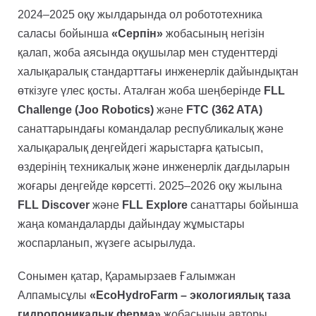
2024–2025 оқу жылдарында ол робототехника
саласы бойынша
«Серпін»
жобасының негізін
қалап, жоба аясында оқушылар мен студенттерді
халықаралық стандарттағы инженерлік дайындықтан
өткізуге үлес қосты. Аталған жоба шеңберінде
FLL
Challenge (Joo Robotics)
және
FTC (362 ATA)
санаттарындағы командалар республикалық және
халықаралық деңгейдегі жарыстарға қатысып,
өздерінің техникалық және инженерлік дағдыларын
жоғары деңгейде көрсетті. 2025–2026 оқу жылына
FLL Discover
және
FLL Explore
санаттары бойынша
жаңа командаларды дайындау жұмыстары
жоспарланып, жүзеге асырылуда.
Сонымен қатар, Қарамырзаев Ғалымжан
Алпамысұлы
«EcoHydroFarm – экологиялық таза
гидропоникалық ферма»
жобасының авторы