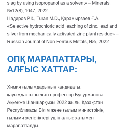
slag by using isopropanol as a solvent» – Minerals,
№12(8), 1047, 2022
Надиров Р.К., Turan M.D., Қарамырзаев Ғ.А.
«Selective hydrochloric acid leaching of zinc, lead and
silver from mechanically activated zinc plant residue» –
Russian Journal of Non-Ferrous Metals, №5, 2022
ОПҚ МАРАПАТТАРЫ,
АЛҒЫС ХАТТАР:
Химия ғылымдарының кандидаты,
қауымдастырылған профессор Бусурманова
Ақкенже Шаншарқызы 2022 жылы Қазақстан
Республикасы Білім және ғылым министрінің
ғылыми жетістіктері үшін алғыс хатымен
марапатталды.