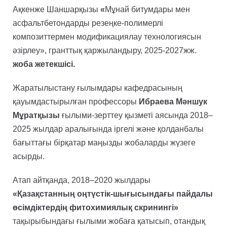
Ақкенже Шаншарқызы
«
Мұнай битумдары мен
асфальтбетондарды резеңке-полимерлі
композиттермен модификациялау технологиясын
әзірлеу», гранттық қаржыландыру, 2025-2027жж.
жоба жетекшісі.
Жаратылыстану ғылымдары кафедрасының
қауымдастырылған профессоры
Ибраева Мәншук
Мұратқызы
ғылыми-зерттеу қызметі аясында 2018–
2025 жылдар аралығында іргелі және қолданбалы
бағыттағы бірқатар маңызды жобаларды жүзеге
асырды.
Атап айтқанда, 2018–2020 жылдары
«Қазақстанның оңтүстік-шығысындағы пайдалы
өсімдіктердің фитохимиялық скринингі»
тақырыбындағы ғылыми жобаға қатысып, отандық