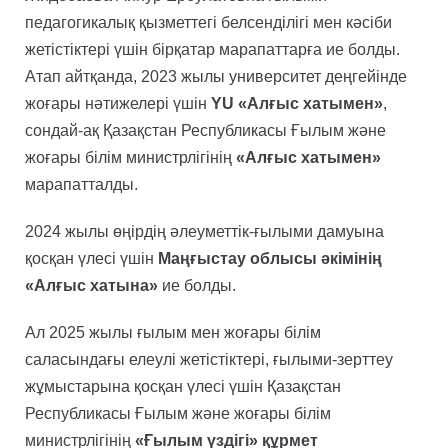
педагогикалық қызметтегі белсенділігі мен кәсіби
жетістіктері үшін бірқатар марапаттарға ие болды.
Атап айтқанда, 2023 жылы университет деңгейінде
жоғары нәтижелері үшін
YU «Алғыс хатымен»
,
сондай-ақ Қазақстан Республикасы Ғылым және
жоғары білім министрлігінің
«Алғыс хатымен»
марапатталды.
2024 жылы өңірдің әлеуметтік-ғылыми дамуына
қосқан үлесі үшін
Маңғыстау облысы әкімінің
«Алғыс хатына»
ие болды.
Ал 2025 жылы ғылым мен жоғары білім
саласындағы елеулі жетістіктері, ғылыми-зерттеу
жұмыстарына қосқан үлесі үшін Қазақстан
Республикасы Ғылым және жоғары білім
министрлігінің
«Ғылым үздігі» құрмет