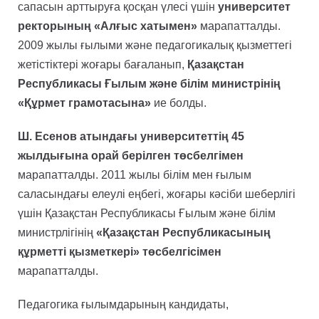
сапасын арттыруға қосқан үлесі үшін
университет
ректорының «Алғыс хатымен»
марапатталды.
2009 жылы ғылыми және педагогикалық қызметтегі
жетістіктері жоғары бағаланып,
Қазақстан
Республикасы Ғылым және білім министрінің
«Құрмет грамотасына»
ие болды.
Ш. Есенов атындағы университеттің 45
жылдығына орай берілген төсбелгімен
марапатталды. 2011 жылы білім мен ғылым
саласындағы елеулі еңбегі, жоғары кәсіби шеберлігі
үшін Қазақстан Республикасы Ғылым және білім
министрлігінің
«Қазақстан Республикасының
құрметті қызметкері» төсбелгісімен
марапатталды.
Педагогика ғылымдарының кандидаты,