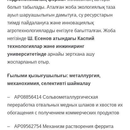
болып табылады. Аталған жоба экологиялық таза
ауыл шаруашылығын дамытуға, су ресурстарын
тиімді пайдалануға және инновациялық
агротехнологияларды енгізуге бағытталған. Жоба
негізінде
Ш. Есенов атындағы Каспий
технологиялар және инжиниринг
университетінде
арнайы зертхана ашу
жоспарланып отыр.
Ғылыми қызығушылығы: металлургия,
механохимия, селективті шаймалау
– AP08856414 Сольвометаллургическая
переработка отвальных медных шлаков и хвостов их
обогащения с получением коммерческих продуктов
– AP09562754 Механизм растворения феррита