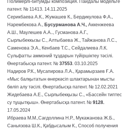
Полимерлі-битумды композиция. Пайдалы модельге
патент. № 11413. 14.11.2025
Серикбаева А.К., Жумашев К., Бердикулова Ф.А.,
Нарембекова А.,
Бусурманова А.Ч.,
Аккенжеева
А.Ш., Маулешев А.А.., Гусманова А.Г.,
Сырлыбеккызы С., Алтыбаева Ж., Тайжанова Л.С.,
Саменова Э.А., Кенбаев Т.С., Сейдалиева Л.К.
Сульфатты аммоний тұздарын түйіршіктеу тәсілі.
Өнертабысқа патент. №
37553
. 03.10.2025
Надиров Р.К., Мусапирова Л.А., Қарамырзаев Ғ.А.
«Мыс балқытатын өнеркәсіп шлактарынан мысты
бөліп алу тәсілі. Өнертабысқа патент. № 12.02.2021
Жидебаева А.Е., Сырлыбекқызы С., «Бассейн типтес
су тұщытқыш». Өнертабысқа патент. №
9128
.
17.05.2024
Ибраева М.М.,Сағдоллина Н.Р., Мукажанова Ж.Б.,
Саньязова Ш.К., Қабдысалым К., Способ получения