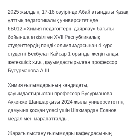
2025 жылдың 17-18 сәуірінде Абай атындағы Қазақ
ұлттық педагогикалық университетінде
6В012-«Химия педагогтерін даярлау» бағыты
бойынша өткізілген XVIІ Республикалық
студенттердің пәндік олимпиадасынан 4 курс
студенті Бекбулат Қайсар 1 орынды жеңіп алды,
жетекшісі: х.ғ.к., қауымдастырылған профессор
Бусурманова А.Ш.
Химия ғылымдарының кандидаты,
қауымдастырылған профессор Бусурманова
Ақкенже Шаншарқызы 2024 жылы университеттің
дамуына қосқан үлесі үшін Шахмардан Есенов
медалімен марапатталды.
Жаратылыстану ғылымдары кафедрасының