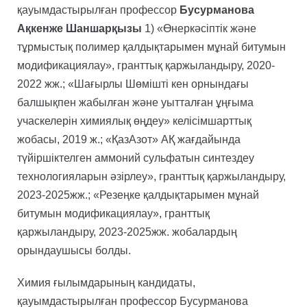
қауымдастырылған профессор
Бусурманова
Ақкенже Шаншарқызы
1) «Өнеркәсіптік және
тұрмыстық полимер қалдықтарымен мұнай битумын
модификациялау», гранттық қаржыландыру, 2020-
2022 жж.; «Шағырлы Шөмішті кен орнындағы
балшықпен жабылған және уытталған ұңғыма
учаскелерін химиялық өңдеу» келісімшарттық
жобасы, 2019 ж.; «ҚазАзот» АҚ жағдайында
түйіршіктелген аммоний сульфатын синтездеу
технологияларын әзірлеу», гранттық қаржыландыру,
2023-2025жж.; «Резеңке қалдықтарымен мұнай
битумын модификациялау», гранттық
қаржыландыру, 2023-2025жж. жобалардың
орындаушысы болды.
Химия ғылымдарының кандидаты,
қауымдастырылған профессор Бусурманова