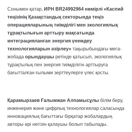
Сонымен қатар,
ИРН BR24992964 нөмірлі «Каспий
теңізінің Қазақстандық секторында теңіз
операцияларының тиімділігі мен экологиялық
тұрақтылығын арттыру мақсатында
интеграцияланған энергия үнемдеу
технологияларын әзірлеу»
тақырыбындағы мега-
жобада
орындаушы
ретінде қатысып, экологиялық
тұрақтылық пен энергия тиімділігін арттыруға
бағытталған ғылыми зерттеулерге үлес қосты.
Қарамырзаев Ғалымжан Алпамысұлы
білім беру,
инженерия және цифрлық технологиялар саласында
инновациялық бағыттағы бірқатар жобалардың
авторы әрі негізін қалаушы болып табылады.