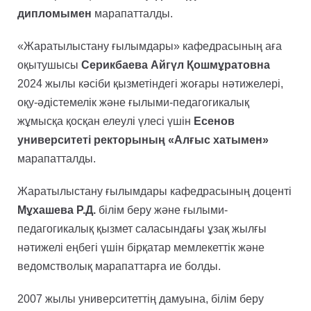
дипломымен
марапатталды.
«Жаратылыстану ғылымдары» кафедрасының аға
оқытушысы
Серикбаева Айгүл Қошмұратовна
2024 жылы кәсіби қызметіндегі жоғары нәтижелері,
оқу-әдістемелік және ғылыми-педагогикалық
жұмысқа қосқан елеулі үлесі үшін
Есенов
университеті ректорының «Алғыс хатымен»
марапатталды.
Жаратылыстану ғылымдары кафедрасының доценті
Мұхашева Р.Д.
білім беру және ғылыми-
педагогикалық қызмет саласындағы ұзақ жылғы
нәтижелі еңбегі үшін бірқатар мемлекеттік және
ведомстволық марапаттарға ие болды.
2007 жылы университеттің дамуына, білім беру