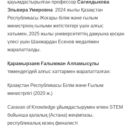
қауымдастырылған профессор
Сагиндыкова
Эльвира Умировна
2024 жылы Қазақстан
Республикасы Жоғары білім және ғылым
министрінің ғылыми жетістіктері үшін алғыс
хатымен, 2025 жылы университеттің дамуына қосқан
үлесі үшін Шахмардан Есенов медалімен
марапатталды.
Қарамырзаев Ғалымжан Алпамысұлы
төмендегідей алғыс хаттармен марапатталған:
Қазақстан Республикасы Білім және Ғылым
министрлігі (2020 ж.)
Caravan of Knowledge ұйымдастырумен өткен STEM
бойынша қалалық (Астана) жеңімпазы,
республикалық кезең финалисті