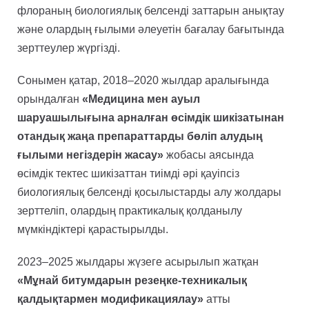
флораның биологиялық белсенді заттарын анықтау
және олардың ғылыми әлеуетін бағалау бағытында
зерттеулер жүргізді.
Сонымен қатар, 2018–2020 жылдар аралығында
орындалған
«Медицина мен ауыл
шаруашылығына арналған өсімдік шикізатынан
отандық жаңа препараттарды бөліп алудың
ғылыми негіздерін жасау»
жобасы аясында
өсімдік тектес шикізаттан тиімді әрі қауіпсіз
биологиялық белсенді қосылыстарды алу жолдары
зерттеліп, олардың практикалық қолданылу
мүмкіндіктері қарастырылды.
2023–2025 жылдары жүзеге асырылып жатқан
«Мұнай битумдарын резеңке-техникалық
қалдықтармен модификациялау»
атты