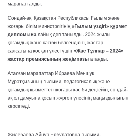
марапатталды.
Сондай-ақ, Қазақстан Республикасы Ғылым және
жоғары білім министрлігінің
«Ғылым үздігі» құрмет
дипломына
лайық деп танылды. 2024 жылы
қоғамдық және кәсіби белсенділігі, жастар
саясатына қосқан үлесі үшін
«Жас Тұлпар – 2024»
жастар премиясының жеңімпазы
атанды.
Аталған марапаттар Ибраева Мәншук
Мұратқызының ғылыми, педагогикалық және
қоғамдық қызметтегі жоғары кәсіби деңгейін, сондай-
ақ ел дамуына қосып жүрген үлесінің маңыздылығын
көрсетеді.
Жидебаева Айнур Ербулатовна ғылыми-