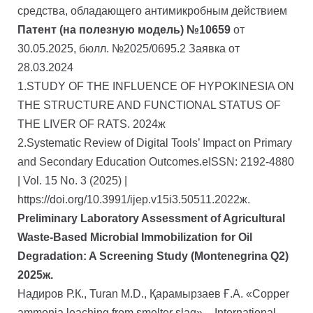
средства, обладающего антимикробным действием
Патент (на полезную модель) №
10659
от
30.05.2025, бюлл. №2025/0695.2 Заявка от
28.03.2024
1.STUDY OF THE INFLUENCE OF HYPOKINESIA ON
THE STRUCTURE AND FUNCTIONAL STATUS OF
THE LIVER OF RATS. 2024ж
2.Systematic Review of Digital Tools’ Impact on Primary
and Secondary Education Outcomes.eISSN: 2192-4880
| Vol. 15 No. 3 (2025) |
https://doi.org/10.3991/ijep.v15i3.50511.2022ж.
Preliminary Laboratory Assessment of Agricultural
Waste-Based Microbial Immobilization for Oil
Degradation: A Screening Study (Montenegrina Q2)
2025ж.
Надиров Р.К., Turan M.D., Қарамырзаев Ғ.А. «Copper
ammonia leaching from smelter slag» – International