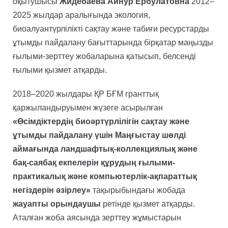
оқытушысы
Жидебаева Айнур Ербулатовна
2012–
2025 жылдар аралығында экология,
биоалуантүрлілікті сақтау және табиғи ресурстарды
ұтымды пайдалану бағыттарында бірқатар маңызды
ғылыми-зерттеу жобаларына қатысып, белсенді
ғылыми қызмет атқарды.
2018–2020 жылдары ҚР БҒМ гранттық
қаржыландыруымен жүзеге асырылған
«Өсімдіктердің биоәртүрлілігін сақтау және
ұтымды пайдалану үшін Маңғыстау шөлді
аймағында ландшафтық-коллекциялық және
бақ-саябақ екпелерін құрудың ғылыми-
практикалық және компьютерлік-ақпараттық
негіздерін әзірлеу»
тақырыбындағы жобада
жауапты орындаушы
ретінде қызмет атқарды.
Аталған жоба аясында зерттеу жұмыстарын