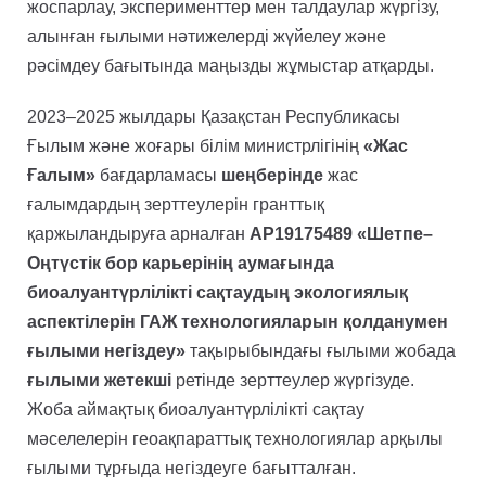
жоспарлау, эксперименттер мен талдаулар жүргізу,
алынған ғылыми нәтижелерді жүйелеу және
рәсімдеу бағытында маңызды жұмыстар атқарды.
2023–2025 жылдары Қазақстан Республикасы
Ғылым және жоғары білім министрлігінің
«Жас
Ғалым»
бағдарламасы
шеңберінде
жас
ғалымдардың зерттеулерін гранттық
қаржыландыруға арналған
AP19175489 «Шетпе–
Оңтүстік бор карьерінің аумағында
биоалуантүрлілікті сақтаудың экологиялық
аспектілерін ГАЖ технологияларын қолданумен
ғылыми негіздеу»
тақырыбындағы ғылыми жобада
ғылыми жетекші
ретінде зерттеулер жүргізуде.
Жоба аймақтық биоалуантүрлілікті сақтау
мәселелерін геоақпараттық технологиялар арқылы
ғылыми тұрғыда негіздеуге бағытталған.