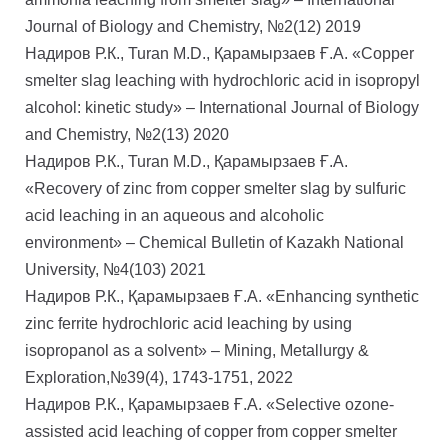
Journal of Biology and Chemistry, №2(12) 2019
Надиров Р.К., Turan M.D., Қарамырзаев Ғ.А. «Copper
smelter slag leaching with hydrochloric acid in isopropyl
alcohol: kinetic study» – International Journal of Biology
and Chemistry, №2(13) 2020
Надиров Р.К., Turan M.D., Қарамырзаев Ғ.А.
«Recovery of zinc from copper smelter slag by sulfuric
acid leaching in an aqueous and alcoholic
environment» – Chemical Bulletin of Kazakh National
University, №4(103) 2021
Надиров Р.К., Қарамырзаев Ғ.А. «Enhancing synthetic
zinc ferrite hydrochloric acid leaching by using
isopropanol as a solvent» – Mining, Metallurgy &
Exploration,№39(4), 1743-1751, 2022
Надиров Р.К., Қарамырзаев Ғ.А. «Selective ozone-
assisted acid leaching of copper from copper smelter