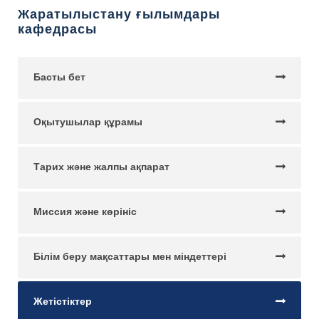
Жаратылыстану ғылымдары
кафедрасы
Басты бет
Оқытушылар құрамы
Тарих және жалпы ақпарат
Миссия және көрініс
Білім беру мақсаттары мен міндеттері
Жетістіктер