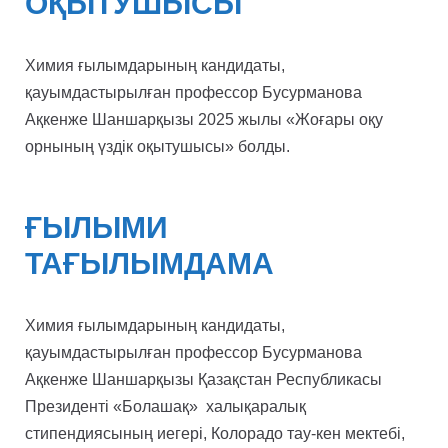
ОҚЫТУШЫСЫ
Химия ғылымдарының кандидаты,
қауымдастырылған профессор Бусурманова
Ақкенже Шаншарқызы 2025 жылы «Жоғары оқу
орнының үздік оқытушысы» болды.
ҒЫЛЫМИ
ТАҒЫЛЫМДАМА
Химия ғылымдарының кандидаты,
қауымдастырылған профессор Бусурманова
Ақкенже Шаншарқызы Қазақстан Республикасы
Президенті «Болашақ» халықаралық
стипендиясының иегері, Колорадо тау-кен мектебі,