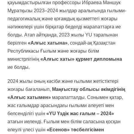
қауымдастырылған профессоры Ибраева Мәншук
Мұратқызы 2023–2024 жылдар аралығында ғылыми-
педагогикалық және қоғамдық қызметтегі жоғары
нәтижелері үшін бірқатар беделді марапаттарға ие
болды. Атап айтқанда, 2023 жылы YU тарапынан
берілген
«Алғыс хатына»
, сондай-ақ Қазақстан
Республикасы Ғылым және жоғары білім
министрлігінің
«Алғыс хаты» құрмет дипломына
ие болды.
2024 жылы оның кәсіби және ғылыми жетістіктері
жоғары бағаланып,
Маңғыстау облысы әкімдігінің
«Алғыс хатымен»
марапатталды. Сонымен қатар,
жас ғалымдар арасындағы ғылыми әлеуеті мен
белсенділігі үшін
«YU Үздік жас ғалым – 2024»
атағын иеленді. Ғылым мен білім саласына қосқан
елеулі үлесі үшін
«Есенов» төсбелгісімен