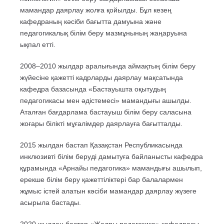
мамандар даярлау жолға қойылды. Бұл кезең
кафедраның кәсіби бағытта дамуына және
педагогикалық білім беру мазмұнының жаңаруына
ықпал етті.
2008–2010 жылдар аралығында аймақтың білім беру
жүйесіне қажетті кадрларды даярлау мақсатында
кафедра базасында «Бастауышта оқытудың
педагогикасы мен әдістемесі» мамандығы ашылды.
Аталған бағдарлама бастауыш білім беру саласына
жоғары білікті мұғалімдер даярлауға бағытталды.
2015 жылдан бастап Қазақстан Республикасында
инклюзивті білім беруді дамытуға байланысты кафедра
құрамында «Арнайы педагогика» мамандығы ашылып,
ерекше білім беру қажеттіліктері бар балалармен
жұмыс істей алатын кәсіби мамандар даярлау жүзеге
асырыла бастады.