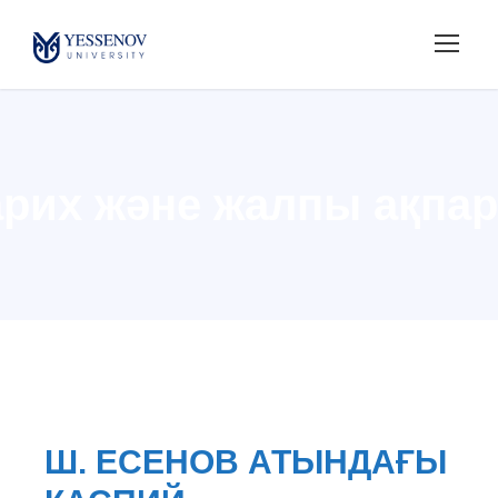
арих және жалпы ақпар
Ш. ЕСЕНОВ АТЫНДАҒЫ