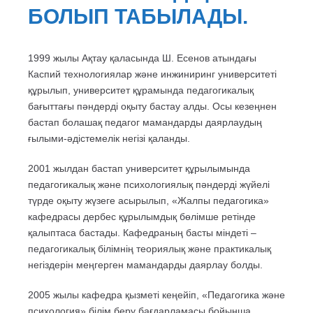
БОЛЫП ТАБЫЛАДЫ.
1999 жылы Ақтау қаласында Ш. Есенов атындағы
Каспий технологиялар және инжиниринг университеті
құрылып, университет құрамында педагогикалық
бағыттағы пәндерді оқыту бастау алды. Осы кезеңнен
бастап болашақ педагог мамандарды даярлаудың
ғылыми-әдістемелік негізі қаланды.
2001 жылдан бастап университет құрылымында
педагогикалық және психологиялық пәндерді жүйелі
түрде оқыту жүзеге асырылып, «Жалпы педагогика»
кафедрасы дербес құрылымдық бөлімше ретінде
қалыптаса бастады. Кафедраның басты міндеті –
педагогикалық білімнің теориялық және практикалық
негіздерін меңгерген мамандарды даярлау болды.
2005 жылы кафедра қызметі кеңейіп, «Педагогика және
психология» білім беру бағдарламасы бойынша