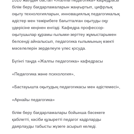
2020 жылдан бастап «Жалпы педагогика» кафедрасы
білім беру бағдарламаларын жаңғыртып, цифрлық
оқыту технологияларын, инновациялық педагогикалық
әдістер мен тәжірибеге бағытталған оқытуды оқу
үдерісіне кеңінен енгізді. Кафедра профессор-
оқытушылар құрамы ғылыми-зерттеу жұмыстарымен
белсенді айналысып, педагогика ғылымының өзекті
мәселелерін зерделеуге үлес қосуда.
Бүгінгі таңда «Жалпы педагогика» кафедрасы
«Педагогика және психология»,
«Бастауышта оқытудың педагогикасы мен әдістемесі»,
«Арнайы педагогика»
білім беру бағдарламалары бойынша бәсекеге
қабілетті, кәсіби құзыретті педагог кадрларды
даярлауды табысты жүзеге асырып келеді.