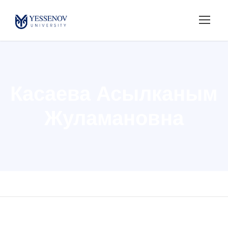
Касаева Асылканым
Жуламановна